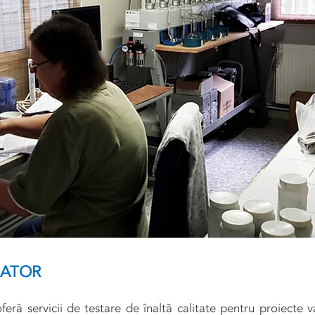
RATOR
ră servicii de testare de înaltă calitate pentru proiecte v