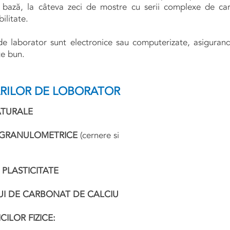
e bază, la câteva zeci de mostre cu serii complexe de car
ilitate.
e laborator sunt electronice sau computerizate, asigurand
te bun.
ARILOR DE LOBORATOR
ATURALE
 GRANULOMETRICE
(cernere si
PLASTICITATE
I DE CARBONAT DE CALCIU
ILOR FIZICE: